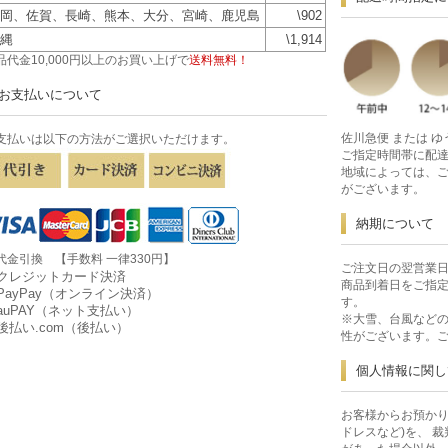
岡、佐賀、長崎、熊本、大分、宮崎、鹿児島
\902
縄
\1,914
品代金10,000円以上のお買い上げで
送料無料！
お支払いについて
佐川急便 または 
支払いは以下の方法がご選択いただけます。
ご指定時間帯に配
地域によっては、
がございます。
納期について
代金引換 【手数料 一律330円】
ご注文日の翌営業日
クレジットカード決済
商品到着日をご指
PayPay（オンライン決済）
す。
auPAY（ネット支払い）
※大雪、台風など
後払い.com（後払い）
性がございます。
個人情報に関し
お客様からお預かり
ドレスなど)を、 