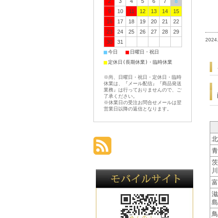
2
3
4
5
6
7
8
9
10
11
12
13
14
15
16
17
18
19
20
21
22
23
24
25
26
27
28
29
2024
30
31
■
■
今日
日曜日・祝日
■
定休日(長期休業)・臨時休業
※尚、日曜日・祝日・定休日・臨時
休業は、『メール配信』『商品発送
業務』は行っておりませんので、ご
了承ください。
※休業日の受注お問合せメールは翌
営業日以降の返信となります。
北
青
茨
川
富
滋
島
鳥