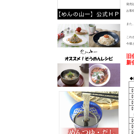
発売
お客
また
これ
今後
旧
新