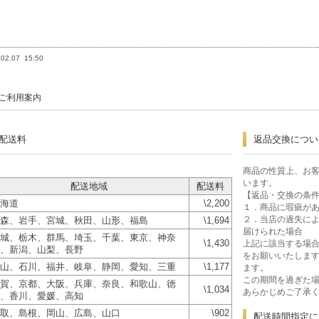
.02.07
15:50
ご利用案内
配送料
返品交換につい
商品の性質上、お
います。
配送地域
配送料
【返品・交換の条
海道
\2,200
１．商品に瑕疵が
２．当店の過失に
森、岩手、宮城、秋田、山形、福島
\1,694
届けられた場合
城、栃木、群馬、埼玉、千葉、東京、神奈
\1,430
上記に該当する場合
、新潟、山梨、長野
をお願いいたします
山、石川、福井、岐阜、静岡、愛知、三重
\1,177
ます。
この期間を過ぎた
賀、京都、大阪、兵庫、奈良、和歌山、徳
\1,034
あらかじめご了承
、香川、愛媛、高知
取、島根、岡山、広島、山口
\902
配送時間指定に