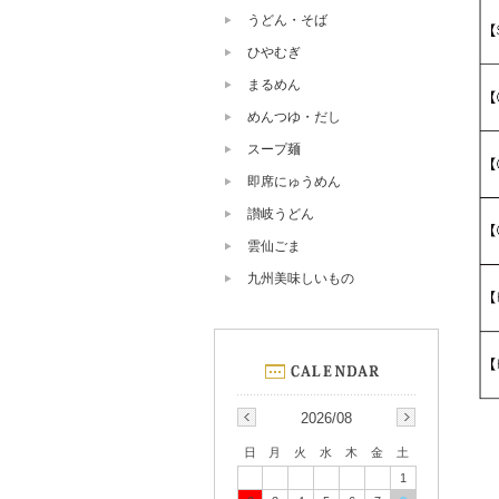
うどん・そば
ひやむぎ
まるめん
めんつゆ・だし
スープ麺
即席にゅうめん
讃岐うどん
雲仙ごま
九州美味しいもの
2026/08
日
月
火
水
木
金
土
1