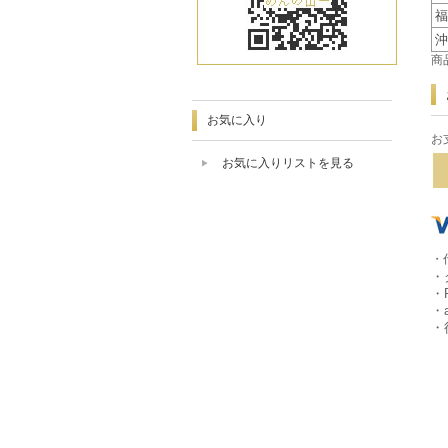
福
沖
商
お気に入り
お
お気に入りリストを見る
・
・
・
・
・