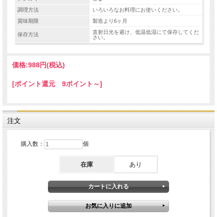
調理方法
いろいろなお料理にお使いください。
賞味期限
製造より6ヶ月
直射日光を避け、低温低湿にて保存してくだ
保存方法
さい。
価格:
988円
(税込)
[ポイント還元 9ポイント～]
注文
購入数：
個
在庫
あり