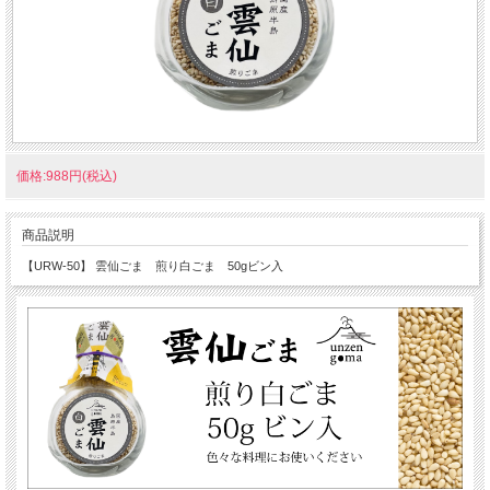
価格:988円(税込)
商品説明
【URW-50】 雲仙ごま 煎り白ごま 50gビン入