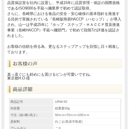
品質保証室を社内に設置し、平成15年に品質管理・保証の国際規格
であるISO9000を手延べ麺業界で初めて認証取得。
さらに、長崎県における食品の安全・安心確保の基本指針を推進す
る目的で実施されている『長崎版簡易HACCP（ハセップ）』が導入
され、山一は平成25年に『ホップ・ステップ・ＨＡＣＣＰ普及推進
事業（長崎HACCP）手延べ麺部門』で初めて段階7の評価を認証さ
れました。
お客様の信頼を得る為、更なるステップアップを目指し日々精進し
ております。
真っ直ぐにも斜めにも置けるビンが可愛いですね。
東京都H.O.様
商品記号
URW-50
内容量
総重量50g
寸法（縦×横×高さ）
50ｍｍ×70ｍｍ×105ｍｍ
原材料
白ごま(島原半島産)
アレルギー
ごま