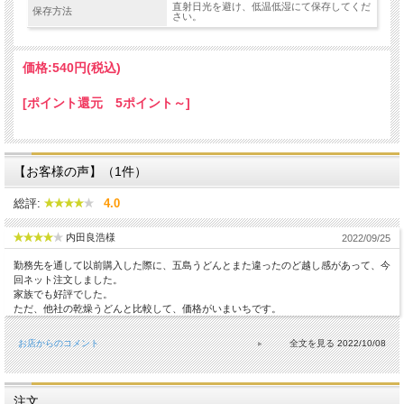
直射日光を避け、低温低湿にて保存してくだ
保存方法
さい。
価格:
540円
(税込)
[ポイント還元 5ポイント～]
【お客様の声】（1件）
総評:
4.0
内田良浩様
2022/09/25
勤務先を通して以前購入した際に、五島うどんとまた違ったのど越し感があって、今
回ネット注文しました。
家族でも好評でした。
ただ、他社の乾燥うどんと比較して、価格がいまいちです。
お店からのコメント
2022/10/08
注文