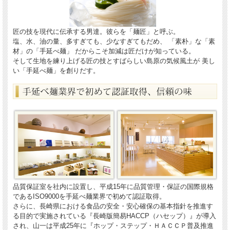
匠の技を現代に伝承する男達。彼らを「麺匠」と呼ぶ。
塩、水、油の量、多すぎても、少なすぎてもだめ、 「素朴」な「素
材」の「手延べ麺」 だからこそ加減は匠だけが知っている。
そして生地を練り上げる匠の技とすばらしい島原の気候風土が 美し
い「手延べ麺」を創りだす。
品質保証室を社内に設置し、平成15年に品質管理・保証の国際規格
であるISO9000を手延べ麺業界で初めて認証取得。
さらに、長崎県における食品の安全・安心確保の基本指針を推進す
る目的で実施されている『長崎版簡易HACCP（ハセップ）』が導入
され、山一は平成25年に『ホップ・ステップ・ＨＡＣＣＰ普及推進