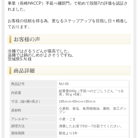
事業（長崎HACCP）手延べ麺部門』で初めて段階7の評価を認証さ
れました。
お客様の信頼を得る為、更なるステップアップを目指し日々精進し
ております。
冷麺ではざるうどんが最高でした。
温麺では鍋のしめがよさそうですね。
茨城県S.N.様
商品記号
NU-05
総重量640g（手延べのどごしうどん「つる
内容量
美」80ｇ×8束）
寸法（縦×横×高さ）
195ｍｍ×55ｍｍ×30ｍｍ
小麦粉、食塩、食用植物油、澱粉、加工デン
原材料
プン
アレルギー
小麦・ごま
調理方法
沸騰したお湯で6分～7分茹でてください。
賞味期限
製造より1年