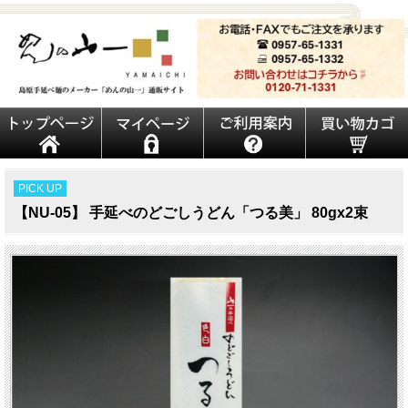
PICK UP
【NU-05】 手延べのどごしうどん「つる美」 80gx2束